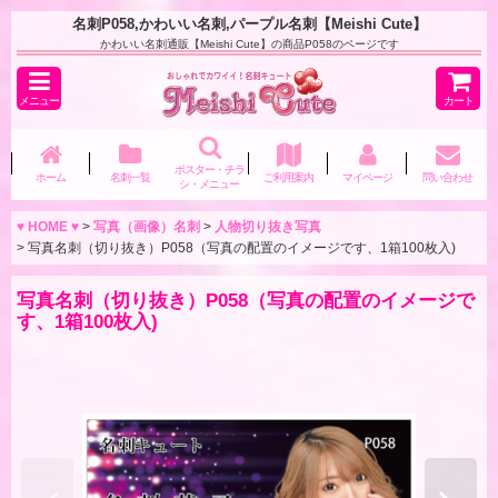
名刺P058,かわいい名刺,パープル名刺【Meishi Cute】
かわいい名刺通販【Meishi Cute】の商品P058のページです
メニュー
カート
ポスター・チラ
ホーム
名刺一覧
ご利用案内
マイページ
問い合わせ
シ・メニュー
♥ HOME ♥
>
写真（画像）名刺
>
人物切り抜き写真
>
写真名刺（切り抜き）P058（写真の配置のイメージです、1箱100枚入)
写真名刺（切り抜き）P058（写真の配置のイメージで
す、1箱100枚入)