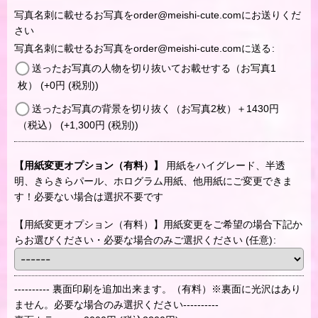
写真名刺に載せるお写真をorder@meishi-cute.comにお送りくだ
さい
写真名刺に載せるお写真をorder@meishi-cute.comに送る
:
送ったお写真の人物を切り抜いてお載せする（お写真1
枚）
(+0
円
(税別)
)
送ったお写真の背景を切り抜く（お写真2枚）＋1430円
（税込）
(+1,300
円
(税別)
)
【用紙変更オプション（有料）】
用紙をハイグレード、半透
明、きらきらパール、ホログラム用紙、他用紙にご変更できま
す！必要ない場合は選択不要です
【用紙変更オプション（有料）】用紙変更をご希望の場合下記か
らお選びください・必要な場合のみご選択ください
(任意)
:
---------- 裏面印刷を追加出来ます。（有料）※裏面に光沢はあり
ません。必要な場合のみ選択ください----------