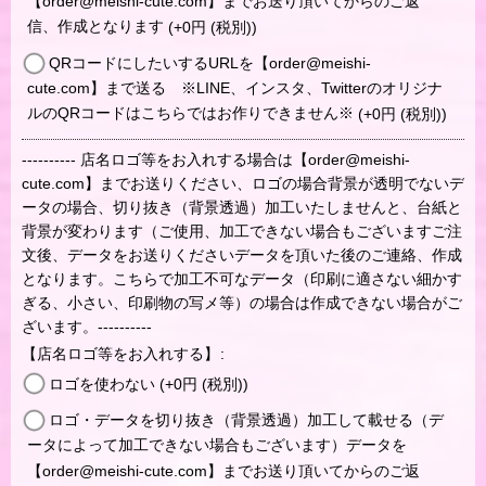
【order@meishi-cute.com】までお送り頂いてからのご返
信、作成となります
(+0
円
(税別)
)
QRコードにしたいするURLを【order@meishi-
cute.com】まで送る ※LINE、インスタ、Twitterのオリジナ
ルのQRコードはこちらではお作りできません※
(+0
円
(税別)
)
---------- 店名ロゴ等をお入れする場合は【order@meishi-
cute.com】までお送りください、ロゴの場合背景が透明でないデ
ータの場合、切り抜き（背景透過）加工いたしませんと、台紙と
背景が変わります（ご使用、加工できない場合もございますご注
文後、データをお送りくださいデータを頂いた後のご連絡、作成
となります。こちらで加工不可なデータ（印刷に適さない細かす
ぎる、小さい、印刷物の写メ等）の場合は作成できない場合がご
ざいます。----------
【店名ロゴ等をお入れする】
:
ロゴを使わない
(+0
円
(税別)
)
ロゴ・データを切り抜き（背景透過）加工して載せる（デ
ータによって加工できない場合もございます）データを
【order@meishi-cute.com】までお送り頂いてからのご返