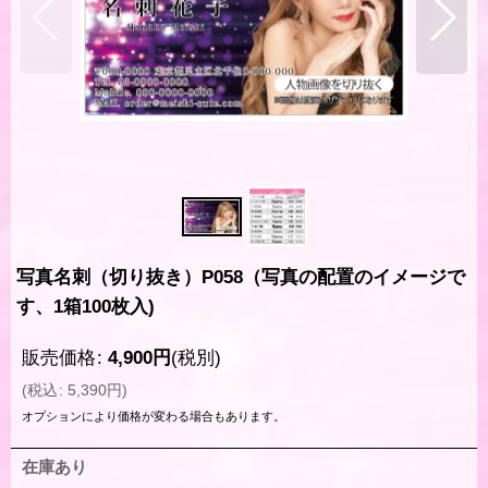
写真名刺（切り抜き）P058（写真の配置のイメージで
す、1箱100枚入)
販売価格
:
4,900
円
(税別)
(
税込
:
5,390
円
)
オプションにより価格が変わる場合もあります。
在庫あり