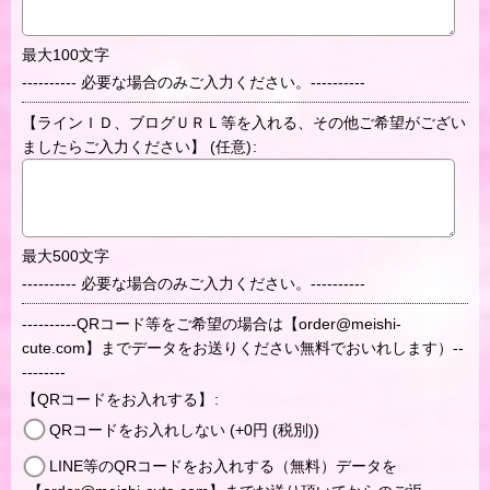
最大100文字
---------- 必要な場合のみご入力ください。----------
【ラインＩＤ、ブログＵＲＬ等を入れる、その他ご希望がござい
ましたらご入力ください】
(任意)
:
最大500文字
---------- 必要な場合のみご入力ください。----------
----------QRコード等をご希望の場合は【order@meishi-
cute.com】までデータをお送りください無料でおいれします）--
--------
【QRコードをお入れする】
:
QRコードをお入れしない
(+0
円
(税別)
)
LINE等のQRコードをお入れする（無料）データを