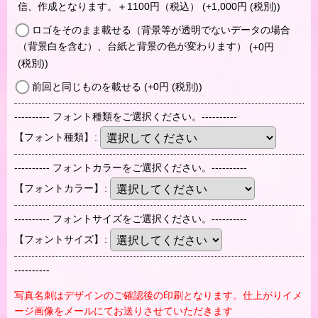
信、作成となります。＋1100円（税込）
(+1,000
円
(税別)
)
ロゴをそのまま載せる（背景等が透明でないデータの場合
（背景白を含む）、台紙と背景の色が変わります）
(+0
円
(税別)
)
前回と同じものを載せる
(+0
円
(税別)
)
---------- フォント種類をご選択ください。----------
【フォント種類】
:
---------- フォントカラーをご選択ください。----------
【フォントカラー】
:
---------- フォントサイズをご選択ください。----------
【フォントサイズ】
:
----------
写真名刺はデザインのご確認後の印刷となります。仕上がりイメ
ージ画像をメールにてお送りさせていただきます