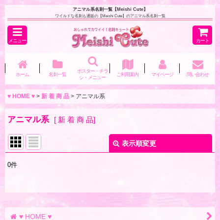
アニマル系名刺一覧【Meishi Cute】
ワイルドな名刺も通販の【Meishi Cute】のアニマル系名刺一覧
メニュー
カート
ポスター・チラ
ホーム
名刺一覧
ご利用案内
マイページ
問い合わせ
シ・メニュー
♥ HOME ♥
>
新 着 商 品
>
アニマル系
アニマル系
[
新 着 商 品
]
表示順変更
閉じる
0
件
表示数
:
並び順
:
♥ HOME ♥