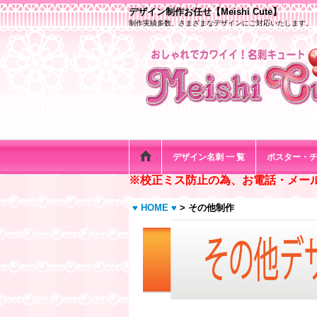
デザイン制作お任せ【Meishi Cute】
制作実績多数、さまざまなデザインにご対応いたします。
デザイン名刺 一 覧
ポスター・
※校正ミス防止の為、お電話・メー
♥ HOME ♥
>
その他制作