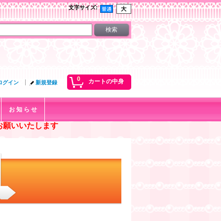
文字サイズ
:
0
カートの中身
ログイン
新規登録
お 知 ら せ
お願いいたします