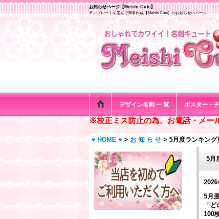
お知らせページ【Meishi Cute】
テンプレートを選んで簡単作成【Meishi Cute】のお知らせのページ
デザイン名刺 一 覧
ポスター・
※校正ミス防止の為、お電話・メー
♥ HOME ♥
>
お 知 ら せ
>
5月度ランキング
5月
2026
5月
「ど
10