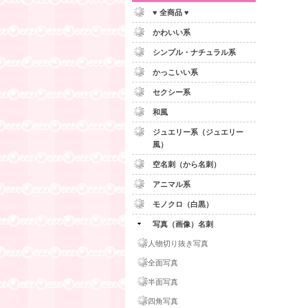
♥ 全商品 ♥
かわいい系
シンプル・ナチュラル系
かっこいい系
セクシー系
和風
ジュエリー系（ジュエリー
風）
空名刺（から名刺）
アニマル系
モノクロ（白黒）
写真（画像）名刺
人物切り抜き写真
全面写真
半面写真
四角写真