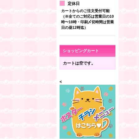
定休日
カートからのご注文受付可能
（※全てのご対応は営業日の10
時〜18時・印刷〆切時間は営業
日の昼12時迄）
ショッピングカート
カートは空です。
<