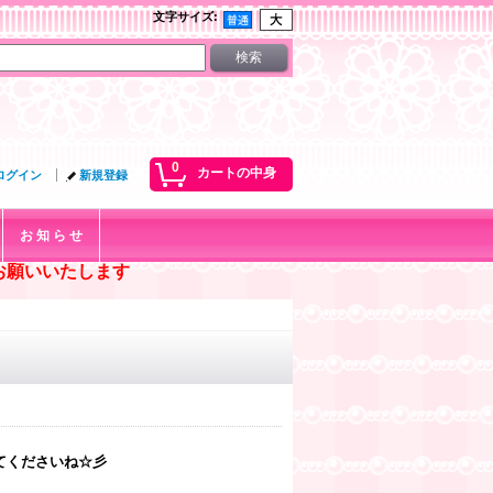
文字サイズ
:
0
カートの中身
ログイン
新規登録
お 知 ら せ
お願いいたします
てくださいね☆彡