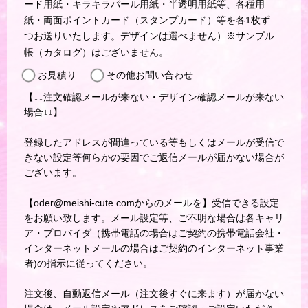
ード用紙・キラキラパール用紙・半透明用紙等、各種用
紙・両面ポイントカード（スタンプカード）等を各1枚ず
つお送りいたします。デザインは選べません）※サンプル
帳（カタログ）はございません。
お見積り
その他お問い合わせ
【↓↓注文確認メールが来ない・デザイン確認メールが来ない
場合↓↓】
登録したアドレスが間違っている等もしくはメールが受信で
きない設定等何らかの要因でご返信メールが届かない場合が
ございます。
【oder@meishi-cute.comからのメールを】受信できる設定
をお願い致します。メール設定等、ご不明な場合は各キャリ
ア・プロバイダ（携帯電話の場合はご契約の携帯電話会社・
インターネットメールの場合はご契約のインターネット事業
者)の指示に従ってください。
注文後、自動返信メール（注文後すぐに来ます）が届かない