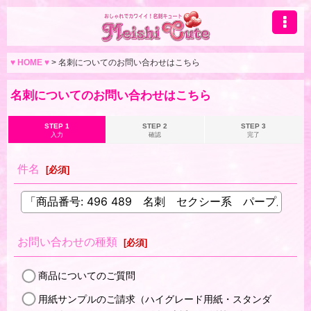
♥ HOME ♥
>
名刺についてのお問い合わせはこちら
名刺についてのお問い合わせはこちら
STEP 1
STEP 2
STEP 3
入力
確認
完了
件名
[
必須
]
お問い合わせの種類
[
必須
]
商品についてのご質問
用紙サンプルのご請求（ハイグレード用紙・スタンダ