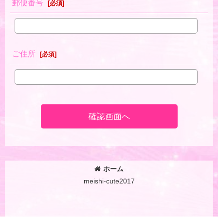
郵便番号
[
必須
]
ご住所
[
必須
]
確認画面へ
ホーム
meishi-cute2017