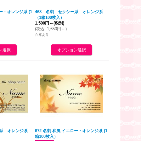
ロー・
オレンジ
系 (1
468 名刺 セクシー系
オレンジ
系
（1箱100枚入）
1,500円
～
(税別)
(
税込
:
1,650円
～
)
在庫あり
ー系
オレンジ
系
672 名刺 和風 イエロー・
オレンジ
系 (1
箱100枚入）