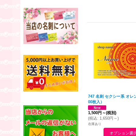
747 名刺 セクシー系
オレ
00枚入）
1,500円
～
(税別)
(
税込
:
1,650円
～
)
在庫あり