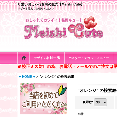
可愛いおしゃれ名刺の販売【Meishi Cute】
リピート注文もお任せください
デザイン名刺 一 覧
ポスター・チラシ・メニュー
※校正ミス防止の為、お電話・メールでのご注文は
♥ HOME ♥
>
"オレンジ"
の
検索結果
"オレンジ"
の
検索結
表示数
:
74
件