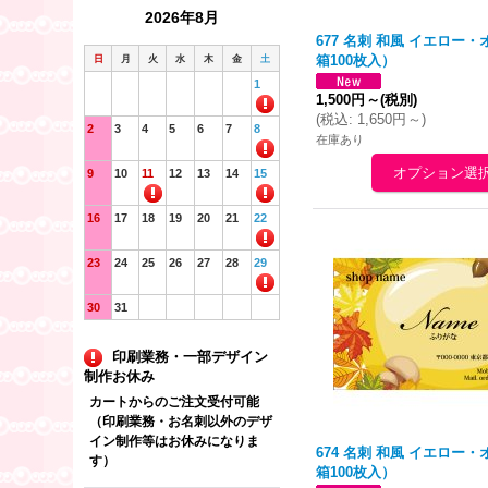
2026年8月
677 名刺 和風 イエロー・
日
月
火
水
木
金
土
箱100枚入）
1
1,500円
～
(税別)
(
税込
:
1,650円
～
)
2
3
4
5
6
7
8
在庫あり
9
10
11
12
13
14
15
16
17
18
19
20
21
22
23
24
25
26
27
28
29
30
31
印刷業務・一部デザイン
制作お休み
カートからのご注文受付可能
（印刷業務・お名刺以外のデザ
イン制作等はお休みになりま
674 名刺 和風 イエロー・
す）
箱100枚入）