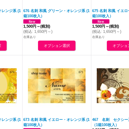
オレンジ
系 (1
676 名刺 和風 グリーン・
オレンジ
系 (1
675 名刺 和風 イエ
箱100枚入）
箱100枚入）
1,500円
～
(税別)
1,500円
～
(税別)
(
税込
:
1,650円
～
)
(
税込
:
1,650円
～
)
在庫あり
在庫あり
オレンジ
系 (1
673 名刺 和風 イエロー・
オレンジ
系 (1
467 名刺 セクシ
箱100枚入）
（1箱100枚入）