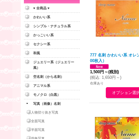
♥ 全商品 ♥
かわいい系
シンプル・ナチュラル系
かっこいい系
セクシー系
和風
777 名刺 かわいい系
オレ
00枚入）
ジュエリー系（ジュエリー
風）
1,500円
～
(税別)
空名刺（から名刺）
(
税込
:
1,650円
～
)
在庫あり
アニマル系
モノクロ（白黒）
写真（画像）名刺
人物切り抜き写真
全面写真
半面写真
四角写真