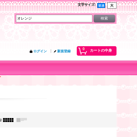
文字サイズ
:
0
カートの中身
ログイン
新規登録
す
法
: