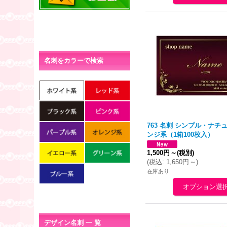
名刺をカラーで検索
763 名刺 シンプル・ナチ
ンジ
系（1箱100枚入）
1,500円
～
(税別)
(
税込
:
1,650円
～
)
在庫あり
デザイン名刺 一 覧