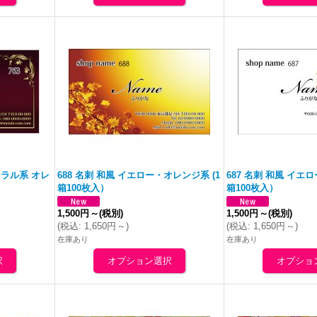
ュラル系
オレ
688 名刺 和風 イエロー・
オレンジ
系 (1
687 名刺 和風 イエ
箱100枚入）
箱100枚入）
1,500円
～
(税別)
1,500円
～
(税別)
(
税込
:
1,650円
～
)
(
税込
:
1,650円
～
)
在庫あり
在庫あり