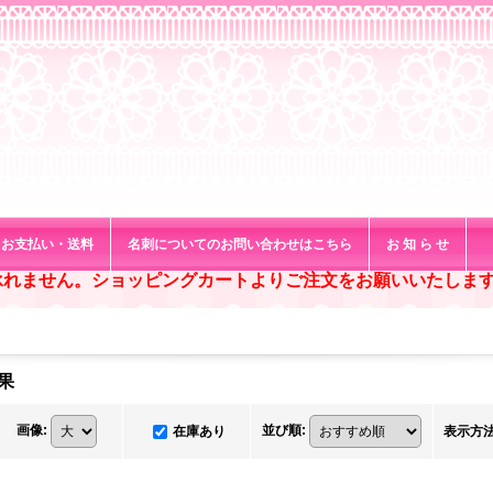
お支払い・送料
名刺についてのお問い合わせはこちら
お 知 ら せ
承れません。ショッピングカートよりご注文をお願いいたしま
果
画像
:
並び順
:
在庫あり
表示方