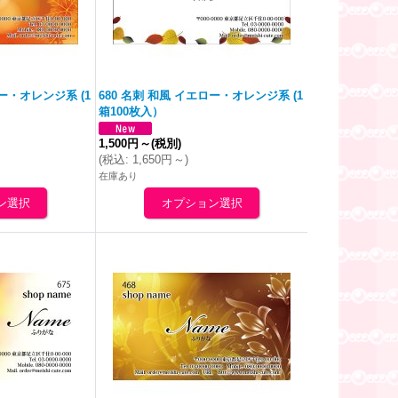
ロー・
オレンジ
系 (1
680 名刺 和風 イエロー・
オレンジ
系 (1
箱100枚入）
1,500円
～
(税別)
(
税込
:
1,650円
～
)
在庫あり