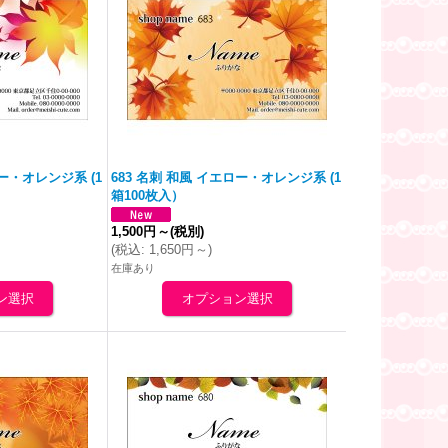
ロー・
オレンジ
系 (1
683 名刺 和風 イエロー・
オレンジ
系 (1
箱100枚入）
1,500円
～
(税別)
(
税込
:
1,650円
～
)
在庫あり