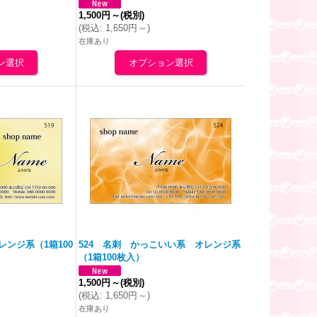
1,500円
～
(税別)
(
税込
:
1,650円
～
)
在庫あり
レンジ
系（1箱100
524 名刺 かっこいい系
オレンジ
系
（1箱100枚入）
1,500円
～
(税別)
(
税込
:
1,650円
～
)
在庫あり