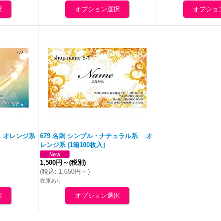
系
オレンジ
系
679 名刺 シンプル・ナチュラル系
オ
レンジ
系 (1箱100枚入）
1,500円
～
(税別)
(
税込
:
1,650円
～
)
在庫あり