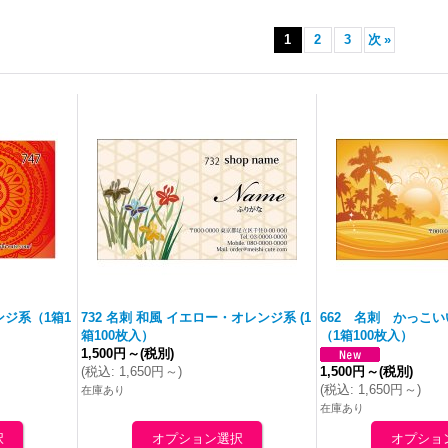
1
2
3
次
»
ンジ
系（1箱1
732 名刺 和風 イエロー・
オレンジ
系 (1
662 名刺 かっこ
箱100枚入）
（1箱100枚入）
1,500円
～
(税別)
(
税込
:
1,650円
～
)
1,500円
～
(税別)
(
税込
:
1,650円
～
)
在庫あり
在庫あり