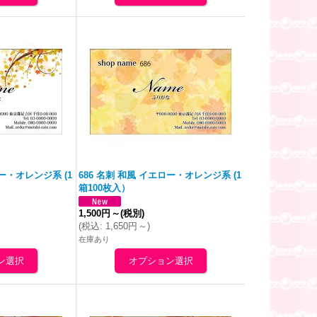
ロー・
オレンジ
系 (1
686 名刺 和風 イエロー・
オレンジ
系 (1
箱100枚入）
1,500円
～
(税別)
(
税込
:
1,650円
～
)
在庫あり