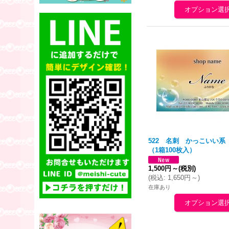
522 名刺 かっこいい
（1箱100枚入）
1,500円
～
(税別)
(
税込
:
1,650円
～
)
在庫あり