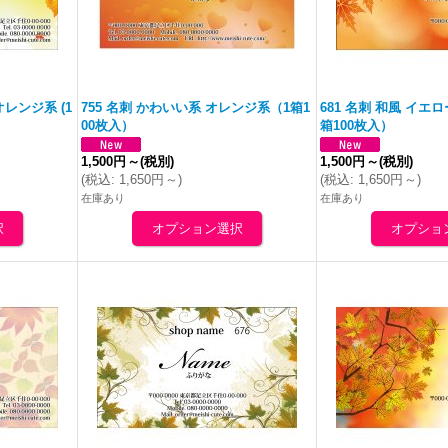
オレンジ
系 (1
755 名刺 かわいい系
オレンジ
系（1箱1
681 名刺 和風 イエ
00枚入）
箱100枚入）
1,500円
～
(税別)
1,500円
～
(税別)
(
税込
:
1,650円
～
)
(
税込
:
1,650円
～
)
在庫あり
在庫あり