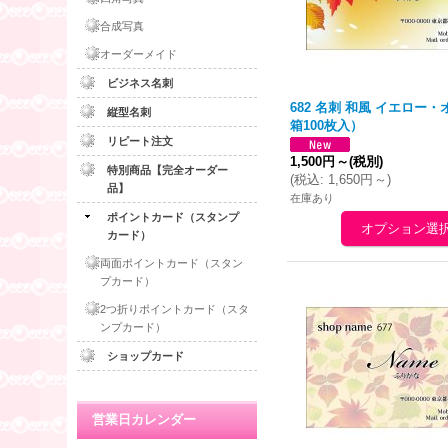
合成写真
オーダーメイド
ビジネス名刺
682 名刺 和風 イエロー・
縦型名刺
箱100枚入）
リピート注文
1,500円
～
(税別)
特別商品【完全オーダー
(
税込
:
1,650円
～
)
品】
在庫あり
ポイントカード（スタンプ
カード）
両面ポイントカード（スタン
プカード）
2つ折りポイントカード（スタ
ンプカード）
ショップカード
営業日カレンダー