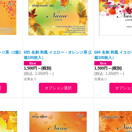
ンジ
系（1箱1
685 名刺 和風 イエロー・
オレンジ
系 (1
684 名刺 和風 イエ
箱100枚入）
箱100枚入）
1,500円
～
(税別)
1,500円
～
(税別)
(
税込
:
1,650円
～
)
(
税込
:
1,650円
～
)
在庫あり
在庫あり