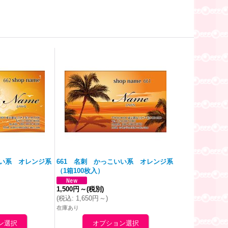
いい系
オレンジ
系
661 名刺 かっこいい系
オレンジ
系
（1箱100枚入）
1,500円
～
(税別)
(
税込
:
1,650円
～
)
在庫あり