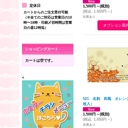
定休日
1,500円
～
(税別)
(
税込
:
1,650円
～
)
カートからのご注文受付可能
在庫あり
（※全てのご対応は営業日の10
時〜18時・印刷〆切時間は営業
日の昼12時迄）
ショッピングカート
カートは空です。
<
521 名刺 和風
オレン
枚入）
1,500円
～
(税別)
(
税込
:
1,650円
～
)
在庫あり