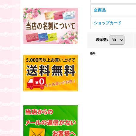
全商品
ショップカード
表示数
:
0
件