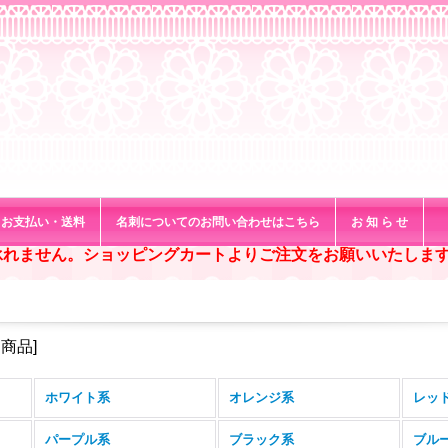
お支払い・送料
名刺についてのお問い合わせはこちら
お 知 ら せ
承れません。ショッピングカートよりご注文をお願いいたしま
メ商品
]
ホワイト系
オレンジ系
レッ
パープル系
ブラック系
ブル