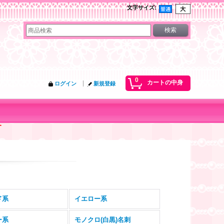
文字サイズ
:
0
カートの中身
ログイン
新規登録
す
ド系
イエロー系
ー系
モノクロ(白黒)名刺