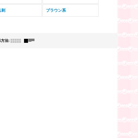
名刺
ブラウン系
示方法
: