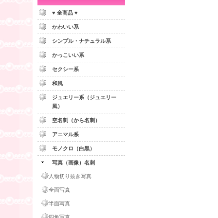
♥ 全商品 ♥
かわいい系
シンプル・ナチュラル系
かっこいい系
セクシー系
和風
ジュエリー系（ジュエリー
風）
空名刺（から名刺）
アニマル系
モノクロ（白黒）
写真（画像）名刺
人物切り抜き写真
全面写真
半面写真
四角写真