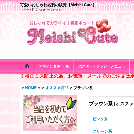
可愛いおしゃれ名刺の販売【Meishi Cute】
リピート注文もお任せください
デザイン名刺 一 覧
ポスター・チラシ・メニュー
※校正ミス防止の為、お電話・メールでのご注文は
♥ HOME ♥
>
オススメ商品
>
ブラウン系
ブラウン系
[
オスス
ピンク系
グリーン系