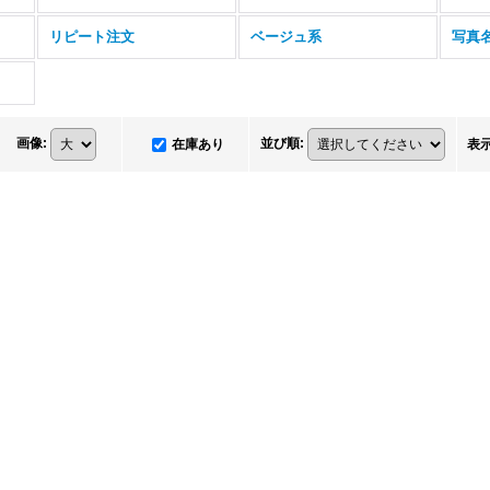
リピート注文
ベージュ系
写真
画像
:
並び順
:
在庫あり
表