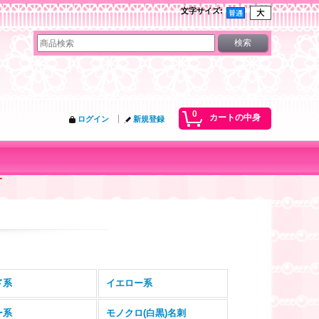
文字サイズ
:
0
カートの中身
ログイン
新規登録
す
ド系
イエロー系
ー系
モノクロ(白黒)名刺