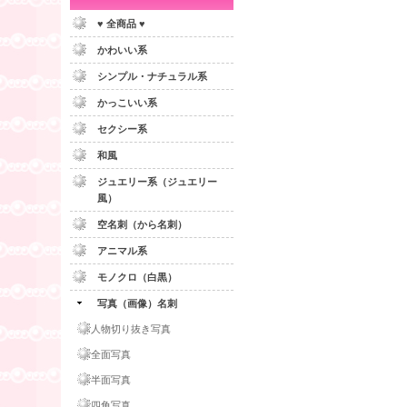
♥ 全商品 ♥
かわいい系
シンプル・ナチュラル系
かっこいい系
セクシー系
和風
ジュエリー系（ジュエリー
風）
空名刺（から名刺）
アニマル系
モノクロ（白黒）
写真（画像）名刺
人物切り抜き写真
全面写真
半面写真
四角写真