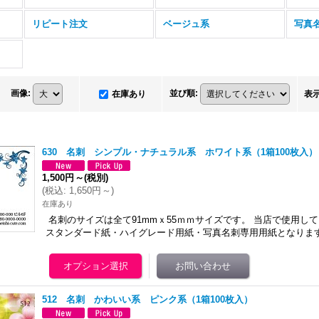
リピート注文
ベージュ系
写真
画像
:
並び順
:
在庫あり
表
630 名刺 シンプル・ナチュラル系 ホワイト系（1箱100枚入）
1,500円
～
(税別)
(
税込
:
1,650円
～
)
在庫あり
名刺のサイズは全て91mmｘ55ｍｍサイズです。 当店で使用し
スタンダード紙・ハイグレード用紙・写真名刺専用用紙となりま
512 名刺 かわいい系 ピンク系（1箱100枚入）