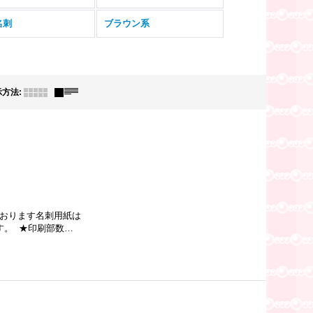
名刺
ブラウン系
示方法
:
ております名刺用紙は
す。 ★印刷部数…