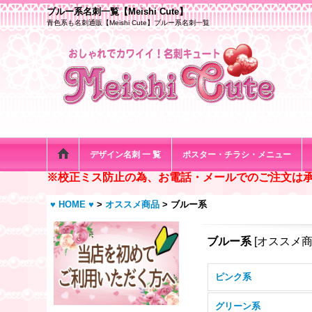
ブルー系名刺一覧【Meishi Cute】
青色系も名刺通販【Meishi Cute】ブルー系名刺一覧
デザイン名刺 一 覧
ポスター・チラシ・メニュー
※校正ミス防止の為、お電話・メールでのご注文は
♥ HOME ♥
>
オススメ商品
>
ブルー系
ブルー系
[
オススメ
ピンク系
グリーン系