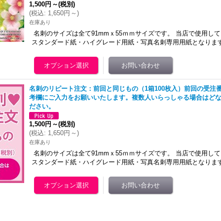
1,500円
～
(税別)
(
税込
:
1,650円
～
)
在庫あり
名刺のサイズは全て91mmｘ55ｍｍサイズです。 当店で使用し
スタンダード紙・ハイグレード用紙・写真名刺専用用紙となりま
名刺のリピート注文：前回と同じもの（1箱100枚入）前回の受注
考欄にご入力をお願いいたします。複数人いらっしゃる場合はど
ださい。
1,500円
～
(税別)
(
税込
:
1,650円
～
)
在庫あり
名刺のサイズは全て91mmｘ55ｍｍサイズです。 当店で使用し
スタンダード紙・ハイグレード用紙・写真名刺専用用紙となりま