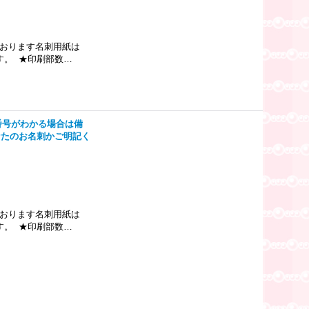
ております名刺用紙は
す。 ★印刷部数…
番号がわかる場合は備
なたのお名刺かご明記く
ております名刺用紙は
す。 ★印刷部数…